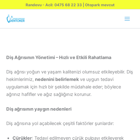
İçeriğe
Randevu - Acil: 0475 68 22 33 | Otopark mevcut
atla
Diş Ağrısının Yönetimi – Hızlı ve Etkili Rahatlama
Diş ağrısı yoğun ve yaşam kalitenizi olumsuz etkileyebilir. Diş
hekimlerimiz,
nedenini belirlemek
ve uygun tedavi
uygulamak için hızlı bir şekilde müdahale eder; böylece
ağrınız hafifler ve ağız sağlığınız korunur.
Diş ağrısının yaygın nedenleri
Diş ağrısına yol açabilecek çeşitli faktörler şunlardır:
Çürükler
: Tedavi edilmeyen çürük pulpayı etkileyerek