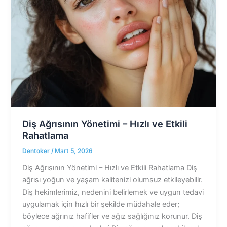
Diş Ağrısının Yönetimi – Hızlı ve Etkili
Rahatlama
Dentoker
/
Mart 5, 2026
Diş Ağrısının Yönetimi – Hızlı ve Etkili Rahatlama Diş
ağrısı yoğun ve yaşam kalitenizi olumsuz etkileyebilir.
Diş hekimlerimiz, nedenini belirlemek ve uygun tedavi
uygulamak için hızlı bir şekilde müdahale eder;
böylece ağrınız hafifler ve ağız sağlığınız korunur. Diş