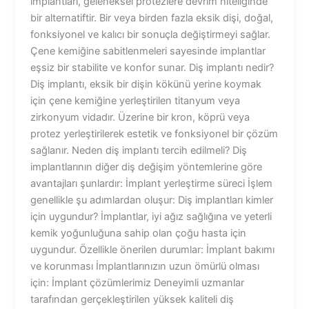
implantları, geleneksel protezlere devrim niteliğinde
bir alternatiftir. Bir veya birden fazla eksik dişi, doğal,
fonksiyonel ve kalıcı bir sonuçla değiştirmeyi sağlar.
Çene kemiğine sabitlenmeleri sayesinde implantlar
eşsiz bir stabilite ve konfor sunar. Diş implantı nedir?
Diş implantı, eksik bir dişin kökünü yerine koymak
için çene kemiğine yerleştirilen titanyum veya
zirkonyum vidadır. Üzerine bir kron, köprü veya
protez yerleştirilerek estetik ve fonksiyonel bir çözüm
sağlanır. Neden diş implantı tercih edilmeli? Diş
implantlarının diğer diş değişim yöntemlerine göre
avantajları şunlardır: İmplant yerleştirme süreci İşlem
genellikle şu adımlardan oluşur: Diş implantları kimler
için uygundur? İmplantlar, iyi ağız sağlığına ve yeterli
kemik yoğunluğuna sahip olan çoğu hasta için
uygundur. Özellikle önerilen durumlar: İmplant bakımı
ve korunması İmplantlarınızın uzun ömürlü olması
için: İmplant çözümlerimiz Deneyimli uzmanlar
tarafından gerçekleştirilen yüksek kaliteli diş