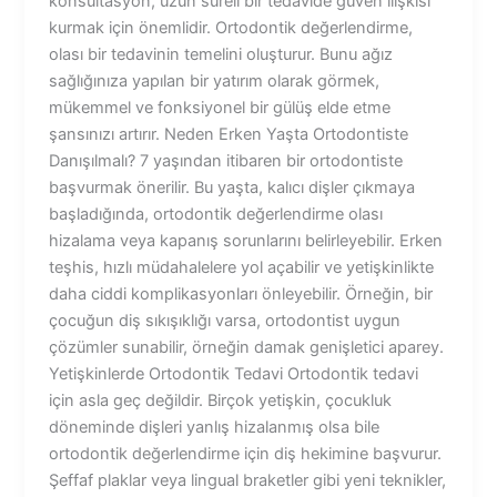
konsültasyon, uzun süreli bir tedavide güven ilişkisi
kurmak için önemlidir. Ortodontik değerlendirme,
olası bir tedavinin temelini oluşturur. Bunu ağız
sağlığınıza yapılan bir yatırım olarak görmek,
mükemmel ve fonksiyonel bir gülüş elde etme
şansınızı artırır. Neden Erken Yaşta Ortodontiste
Danışılmalı? 7 yaşından itibaren bir ortodontiste
başvurmak önerilir. Bu yaşta, kalıcı dişler çıkmaya
başladığında, ortodontik değerlendirme olası
hizalama veya kapanış sorunlarını belirleyebilir. Erken
teşhis, hızlı müdahalelere yol açabilir ve yetişkinlikte
daha ciddi komplikasyonları önleyebilir. Örneğin, bir
çocuğun diş sıkışıklığı varsa, ortodontist uygun
çözümler sunabilir, örneğin damak genişletici aparey.
Yetişkinlerde Ortodontik Tedavi Ortodontik tedavi
için asla geç değildir. Birçok yetişkin, çocukluk
döneminde dişleri yanlış hizalanmış olsa bile
ortodontik değerlendirme için diş hekimine başvurur.
Şeffaf plaklar veya lingual braketler gibi yeni teknikler,