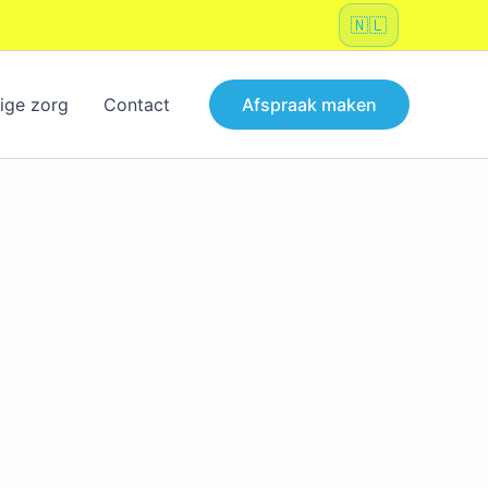
Kies
een
taal
ige zorg
Contact
Afspraak maken