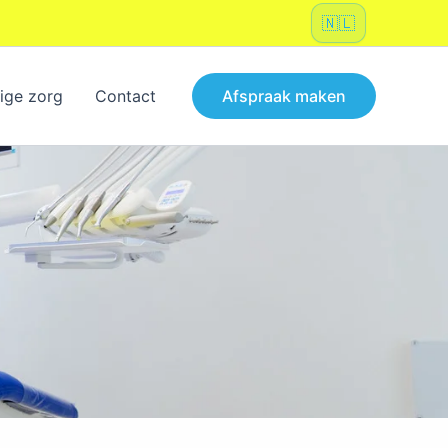
Kies
een
taal
ige zorg
Contact
Afspraak maken