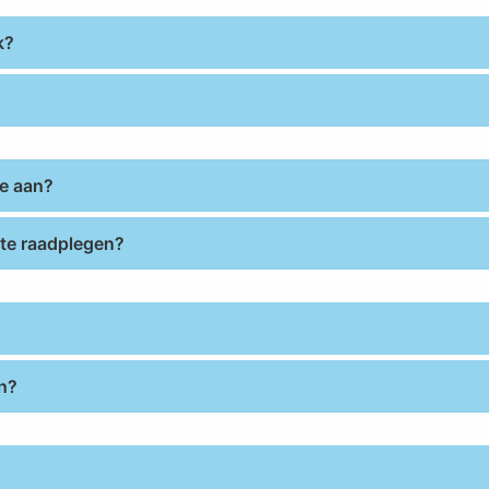
k?
ie aan?
 te raadplegen?
en?