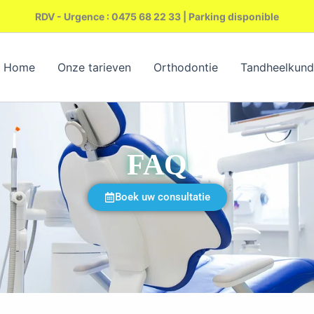
RDV - Urgence : 0475 68 22 33 | Parking disponible
Home
Onze tarieven
Orthodontie
Tandheelkund
FAQ
Boek uw consultatie