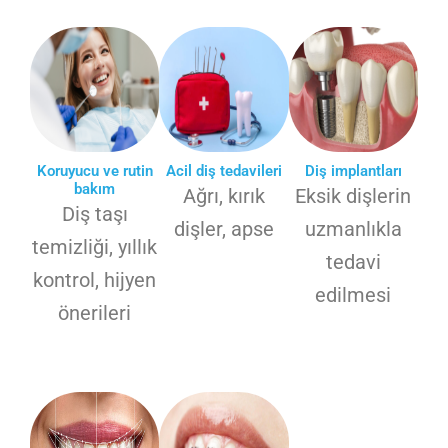
Koruyucu ve rutin
Acil diş tedavileri
Diş implantları
bakım
Ağrı, kırık
Eksik dişlerin
Diş taşı
dişler, apse
uzmanlıkla
temizliği, yıllık
tedavi
kontrol, hijyen
edilmesi
önerileri