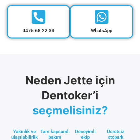
0475 68 22 33
WhatsApp
Neden Jette için
Dentoker’i
seçmelisiniz?
Yakınlık ve
Tam kapsamlı
Deneyimli
Ücretsiz
ulaşılabilirlik
bakım
ekip
otopark