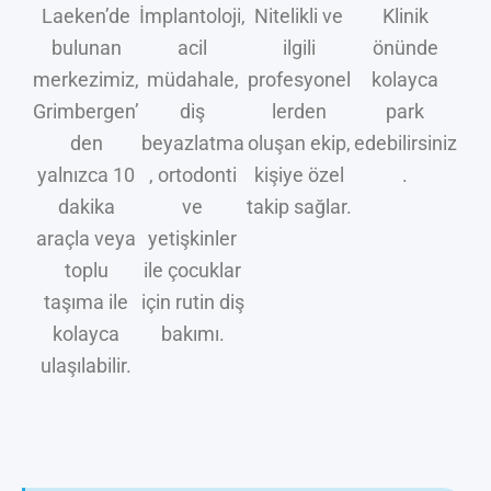
Laeken’de
İmplantoloji,
Nitelikli ve
Klinik
bulunan
acil
ilgili
önünde
merkezimiz,
müdahale,
profesyonel
kolayca
Grimbergen’
diş
lerden
park
den
beyazlatma
oluşan ekip,
edebilirsiniz
yalnızca 10
, ortodonti
kişiye özel
.
dakika
ve
takip sağlar.
araçla veya
yetişkinler
toplu
ile çocuklar
taşıma ile
için rutin diş
kolayca
bakımı.
ulaşılabilir.