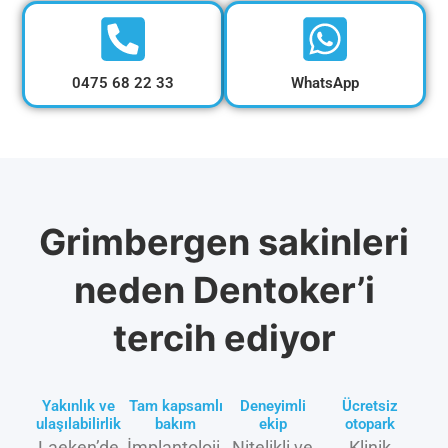
0475 68 22 33
WhatsApp
Grimbergen sakinleri
neden Dentoker’i
tercih ediyor
Yakınlık ve
Tam kapsamlı
Deneyimli
Ücretsiz
ulaşılabilirlik
bakım
ekip
otopark
Laeken’de
İmplantoloji,
Nitelikli ve
Klinik