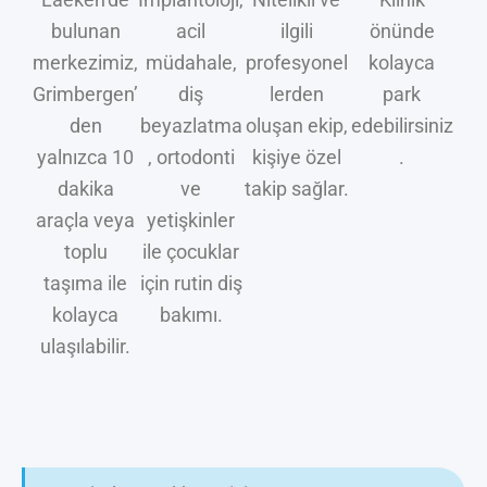
bulunan
acil
ilgili
önünde
merkezimiz,
müdahale,
profesyonel
kolayca
Grimbergen’
diş
lerden
park
den
beyazlatma
oluşan ekip,
edebilirsiniz
yalnızca 10
, ortodonti
kişiye özel
.
dakika
ve
takip sağlar.
araçla veya
yetişkinler
toplu
ile çocuklar
taşıma ile
için rutin diş
kolayca
bakımı.
ulaşılabilir.