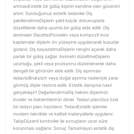
artmasıEstetik bir gülüş kişinin kendine olan güvenini
artırır. Sunduğumuz estetik tedaviler Diş
şekillendirmeDişlerin şekli küçük dokunuşlarla
düzeltilerek daha uyumlu bir gülüş elde edilir. Diş
laminaları (facette)Porselen veya kompozit ince
kaplamalar dişlerin ön yüzeyine uygulanarak kusurlar
gizlenir. Diş beyazlatmaDişlerin rengini açarak daha
parlak bir gülüş sağlar. Asimetri düzeltmeDişlerin
uzunluğu, şekli veya pozisyonu düzenlenerek daha
dengeli bir görünüm elde edilir. Diş aşınması
tedavisiBruksizm veya doğal aşınma nedeniyle zarar
görmüş dişler restore edilir. Estetik danışma nasıl
gerçekleşir? DeğerlendirmeDiş hekimi dişlerinizi
inceler ve beklentilerinizi dinler. Tedavi planıSize özel
bir tedavi planı hazırlanır. TedaviEstetik işlemler
modern teknikler ve kaliteli materyallerle uygulanır.
TakipDüzenli kontroller ile sonuçların uzun süre
korunması sağlanır. Sonuç Tamamlayıcı estetik diş