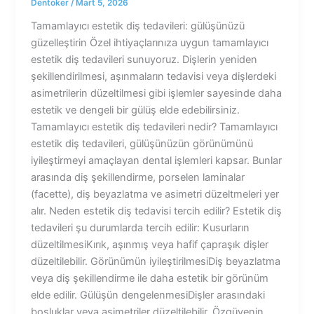
Dentoker
/
Mart 5, 2026
Tamamlayıcı estetik diş tedavileri: gülüşünüzü
güzelleştirin Özel ihtiyaçlarınıza uygun tamamlayıcı
estetik diş tedavileri sunuyoruz. Dişlerin yeniden
şekillendirilmesi, aşınmaların tedavisi veya dişlerdeki
asimetrilerin düzeltilmesi gibi işlemler sayesinde daha
estetik ve dengeli bir gülüş elde edebilirsiniz.
Tamamlayıcı estetik diş tedavileri nedir? Tamamlayıcı
estetik diş tedavileri, gülüşünüzün görünümünü
iyileştirmeyi amaçlayan dental işlemleri kapsar. Bunlar
arasında diş şekillendirme, porselen laminalar
(facette), diş beyazlatma ve asimetri düzeltmeleri yer
alır. Neden estetik diş tedavisi tercih edilir? Estetik diş
tedavileri şu durumlarda tercih edilir: Kusurların
düzeltilmesiKırık, aşınmış veya hafif çapraşık dişler
düzeltilebilir. Görünümün iyileştirilmesiDiş beyazlatma
veya diş şekillendirme ile daha estetik bir görünüm
elde edilir. Gülüşün dengelenmesiDişler arasındaki
boşluklar veya asimetriler düzeltilebilir. Özgüvenin