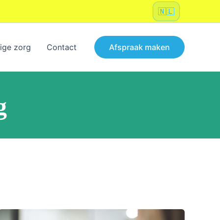
Kies
een
taal
ige zorg
Contact
Afspraak maken
g