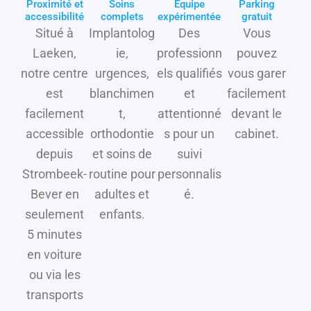
Proximité et
Soins
Équipe
Parking
accessibilité
complets
expérimentée
gratuit
Situé à
Implantolog
Des
Vous
Laeken,
ie,
professionn
pouvez
notre centre
urgences,
els qualifiés
vous garer
est
blanchimen
et
facilement
facilement
t,
attentionné
devant le
accessible
orthodontie
s pour un
cabinet.
depuis
et soins de
suivi
Strombeek-
routine pour
personnalis
Bever en
adultes et
é.
seulement
enfants.
5 minutes
en voiture
ou via les
transports