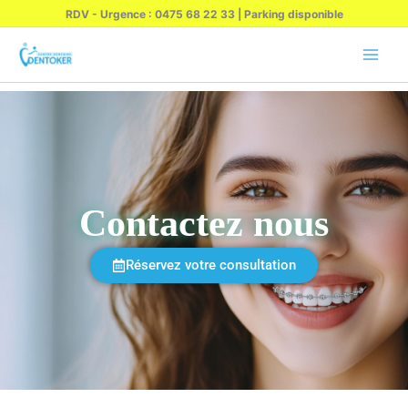
Skip
RDV - Urgence : 0475 68 22 33 | Parking disponible
to
content
Contactez nous
Réservez votre consultation